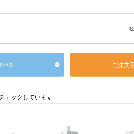
税
ご注文
続ける
チェックしています