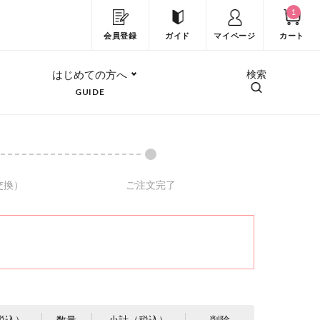
1
会員登録
ガイド
マイページ
カート
はじめての方へ
検索
GUIDE
交換）
ご注文完了
税込）
数量
小計（税込）
削除