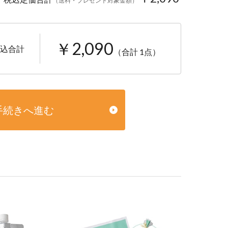
（送料・プレゼント対象金額）
￥2,090
込合計
（合計 1点）
手続きへ進む