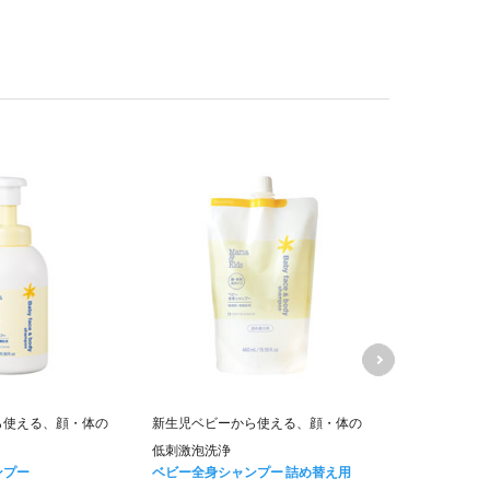
ママ＆キッズ
ら使える、顔・体の
新生児ベビーから使える、顔・体の
ムお得用&ミ
低刺激泡洗浄
キャンペーン価
ンプー
ベビー全身シャンプー 詰め替え用
6,840
円 (税