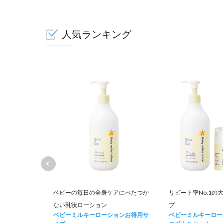
人気ランキング
て肌荒れを防
ベビーの毎日の全身ケアにべたつか
リピート率No.1の
ない乳状ローション
プ
ュナー お得用
ベビーミルキーローションお得用サ
ベビーミルキーロー