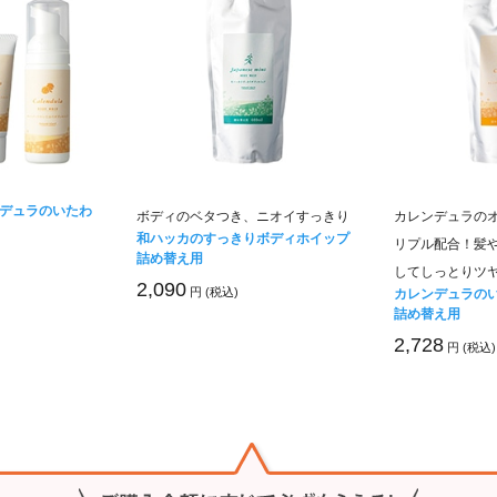
デュラのいたわ
ボディのベタつき、ニオイすっきり
カレンデュラの
和ハッカのすっきりボディホイップ
リプル配合！髪
詰め替え用
してしっとりツ
2,090
円 (税込)
カレンデュラの
詰め替え用
2,728
円 (税込)