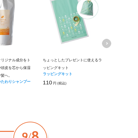
オリジナル成分をト
ちょっとしたプレゼントに使えるラ
すこやかな頭
や頭皮を芯から保湿
ッピングキット
ブラシ
ラッピングキット
ヘア&スカル
ヤ髪へ。
いたわりシャンプー
110
1,980
円 (税込)
円 (税