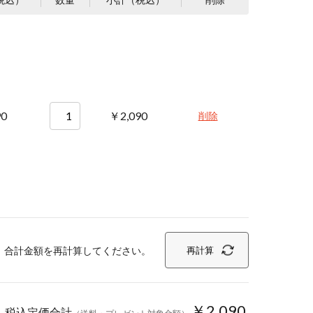
90
￥2,090
削除
、合計金額を再計算してください。
再計算
￥2,090
税込定価合計