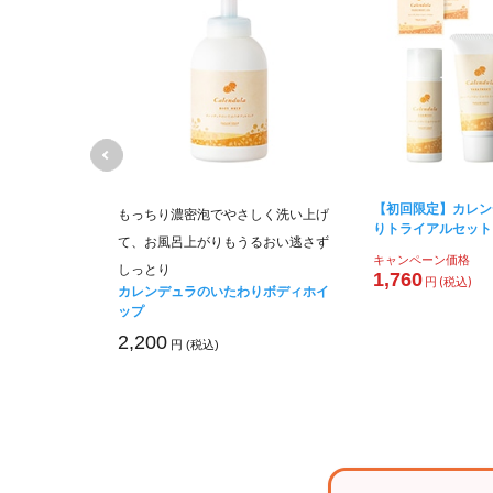
【初回限定】カレン
プの高保湿３D
もっちり濃密泡でやさしく洗い上げ
りトライアルセット
て、お風呂上がりもうるおい逃さず
キャンペーン価格
5包)
しっとり
1,760
円 (税込)
カレンデュラのいたわりボディホイ
ップ
2,200
円 (税込)