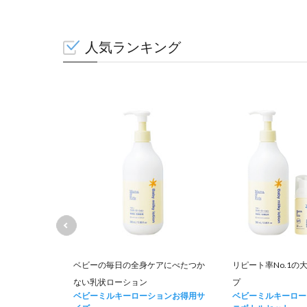
人気ランキング
て肌荒れを防
ベビーの毎日の全身ケアにべたつか
リピート率No.1の
ない乳状ローション
プ
ュナー お得用
ベビーミルキーローションお得用サ
ベビーミルキーロー