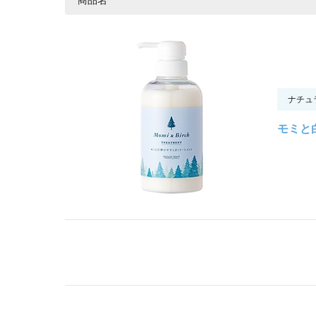
ナチュ
モミと