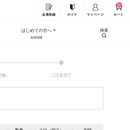
1
会員登録
ガイド
マイページ
カート
はじめての方へ
検索
GUIDE
交換）
ご注文完了
数量
小計（税込）
削除