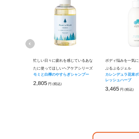
肌を美しく整
忙しい日々に疲れを感じているあな
ボディ悩みを一気に
たに使ってほしいヘアケアシリーズ
ぷるぷるジェル
 ナチュラルベ
モミと白樺のやすらぎシャンプー
カレンデュラ花束ボ
レッシュハーブ
2,805
円 (税込)
3,465
円 (税込)