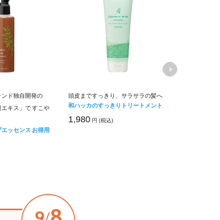
ランド独自開発の
頭皮まですっきり、サラサラの髪へ
お酢の力で疲
和ハッカのすっきりトリートメント
ブルーベリー
エキス」で すこや
1,980
2,700
円 (税込)
円 (税
エッセンス お得用