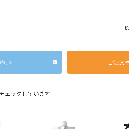
税
ご注文
続ける
チェックしています