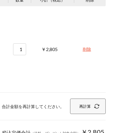
￥2,805
削除
、合計金額を再計算してください。
再計算
￥2,805
税込定価合計