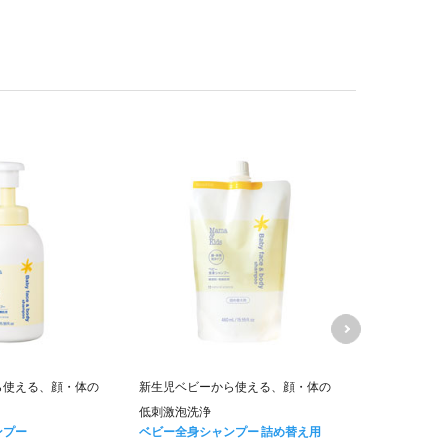
ママ＆キッズ
ら使える、顔・体の
新生児ベビーから使える、顔・体の
ムお得用&ミ
低刺激泡洗浄
キャンペーン価
ンプー
ベビー全身シャンプー 詰め替え用
6,840
円 (税