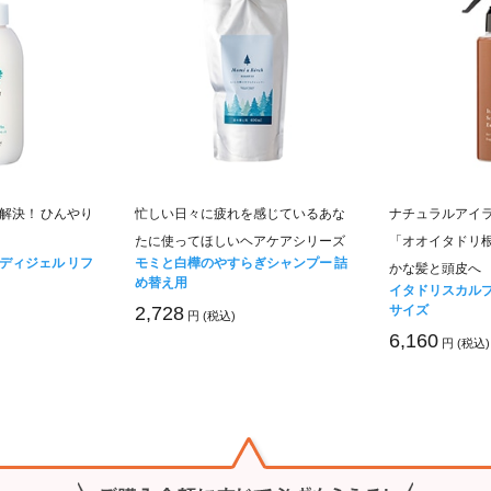
解決！ ひんやり
忙しい日々に疲れを感じているあな
ナチュラルアイ
たに使ってほしいヘアケアシリーズ
「オオイタドリ根
ディジェル リフ
モミと白樺のやすらぎシャンプー 詰
かな髪と頭皮へ
め替え用
イタドリスカルプ
サイズ
2,728
円 (税込)
6,160
円 (税込)