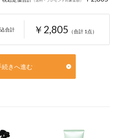
（送料・プレゼント対象金額）
￥2,805
込合計
（合計 1点）
手続きへ進む