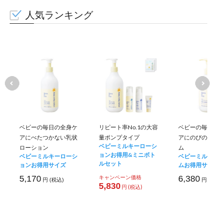
人気ランキング
ベビーの毎日の全身ケ
リピート率No.1の大容
ベビーの毎日
アにべたつかない乳状
量ポンプタイプ
アにのびのい
ベビーミルキーローシ
ローション
ム
ョンお得用&ミニボト
ベビーミルキーローシ
ベビーミルキ
ルセット
ョンお得用サイズ
ムお得用サイ
5,170
キャンペーン価格
6,380
円 (税込)
円 (税
5,830
円 (税込)