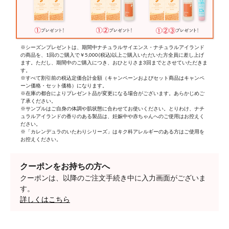
※シーズンプレゼントは、期間中ナチュラルサイエンス・ナチュラルアイランド
の商品を、1回のご購入で￥5,000(税込)以上ご購入いただいた方全員に差し上げ
ます。ただし、期間中のご購入につき、おひとりさま3回までとさせていただきま
す。
※すべて割引前の税込定価合計金額（キャンペーンおよびセット商品はキャンペ
ーン価格・セット価格）になります。
※在庫の都合によりプレゼント品が変更になる場合がございます。あらかじめご
了承ください。
※サンプルはご自身の体調や肌状態に合わせてお使いください。とりわけ、ナチ
ュラルアイランドの香りのある製品は、妊娠中や赤ちゃんへのご使用はお控えく
ださい。
※「カレンデュラのいたわりシリーズ」はキク科アレルギーのある方はご使用を
お控えください。
クーポンをお持ちの方へ
クーポンは、以降のご注文手続き中に入力画面がございま
す。
詳しくはこちら