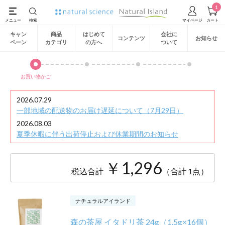
1
キャン
商品
はじめて
会社に
コンテンツ
お知らせ
ペーン
カテゴリ
の方へ
ついて
お買い物かご
2026.07.29
一部地域の配送物のお届け遅延について（7月29日）
2026.08.03
夏季休暇に伴う出荷停止および休業期間のお知らせ
￥1,296
税込合計
（合計 1点）
ナチュラルアイランド
森の茶屋 イタドリ茶 24g（1.5g×16個）