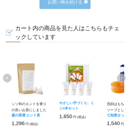
お買い物を続ける
カート内の商品を見た人はこちらもチェ
ックしています
やさしい手づくり。ミ
シソ科のエントを香り
洗顔はもちろ
ニ4本セット
の良いお茶にしました
ソープとして
森の茶屋 エント茶
七知恵せっけ
1,650
円 (税込)
1,296
1,540
円 (税込)
円 (税