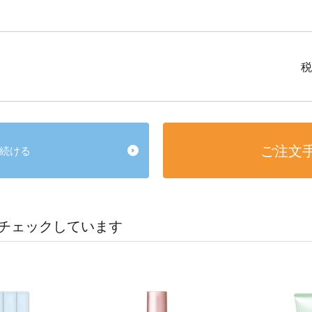
税
ご注文
続ける
チェックしています