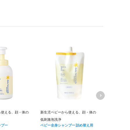
ママ＆キッズ
ら使える、顔・体の
新生児ベビーから使える、顔・体の
ムお得用&ミ
低刺激泡洗浄
キャンペーン価
ンプー
ベビー全身シャンプー 詰め替え用
6,840
円 (税