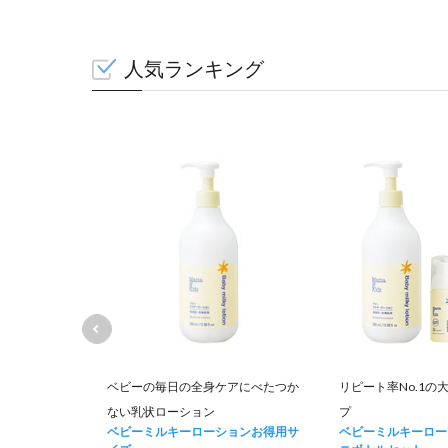
人気ランキング
て肌荒れを防
ベビーの毎日の全身ケアにべたつか
リピート率No.1の
ない乳状ローション
プ
ュナー お得用
ベビーミルキーローションお得用サ
ベビーミルキーロー