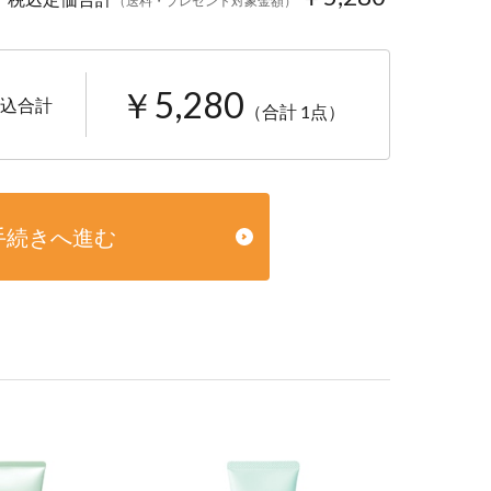
（送料・プレゼント対象金額）
￥5,280
込合計
（合計 1点）
手続きへ進む