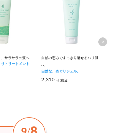
り、サラサラの髪へ
自然の恵みですっきり魅せるハリ肌
速攻ハリ・弾
きりトリートメント
へ
スペシャル３
自然な、めぐりジェル。
リッチコンセ
セット
2,310
円 (税込)
2,640
円 (税