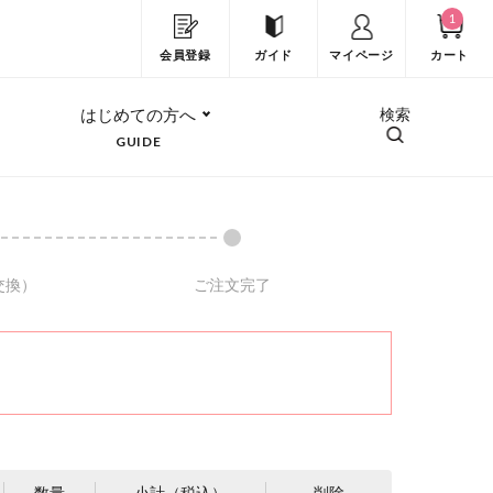
1
会員登録
ガイド
マイページ
カート
はじめての方へ
検索
GUIDE
交換）
ご注文完了
数量
小計（税込）
削除