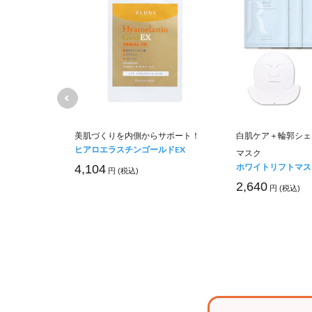
叶える濃密ミ
美肌づくりを内側からサポート！
白肌ケア＋輪郭シェ
ヒアロエラスチンゴールドEX
マスク
ホワイトリフトマスク
4,104
円 (税込)
2,640
円 (税込)