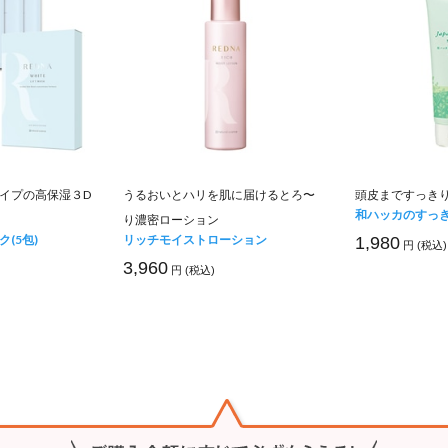
イプの高保湿３D
うるおいとハリを肌に届けるとろ〜
頭皮まですっき
和ハッカのすっ
り濃密ローション
(5包)
リッチモイストローション
1,980
円 (税込)
3,960
円 (税込)