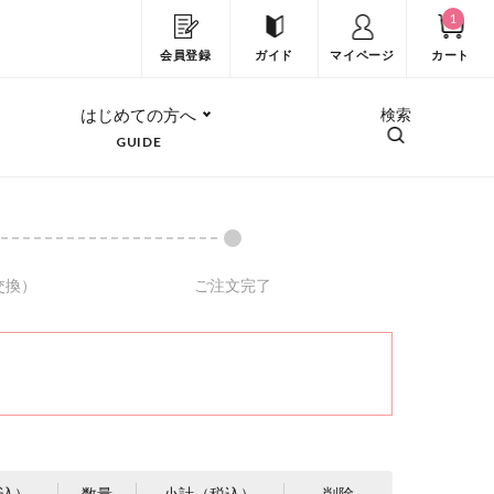
1
会員登録
ガイド
マイページ
カート
はじめての方へ
検索
GUIDE
交換）
ご注文完了
込）
数量
小計（税込）
削除