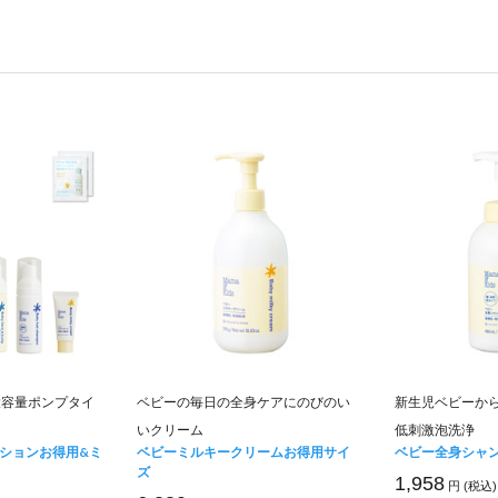
大容量ポンプタイ
ベビーの毎日の全身ケアにのびのい
新生児ベビーか
いクリーム
低刺激泡洗浄
ションお得用&ミ
ベビーミルキークリームお得用サイ
ベビー全身シャ
ズ
1,958
円 (税込)