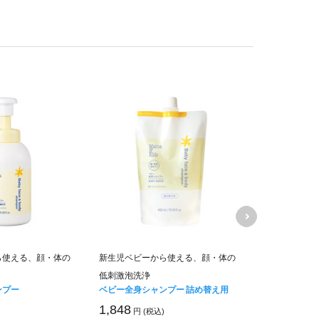
ママ＆キッズ
ら使える、顔・体の
新生児ベビーから使える、顔・体の
ムお得用&ミ
低刺激泡洗浄
キャンペーン価
ンプー
ベビー全身シャンプー 詰め替え用
6,840
円 (税
1,848
円 (税込)