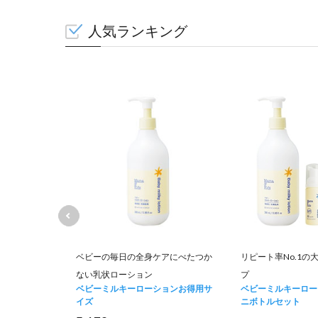
人気ランキング
て肌荒れを防
ベビーの毎日の全身ケアにべたつか
リピート率No.1の
ない乳状ローション
プ
ュナー お得用
ベビーミルキーローションお得用サ
ベビーミルキーロー
イズ
ニボトルセット