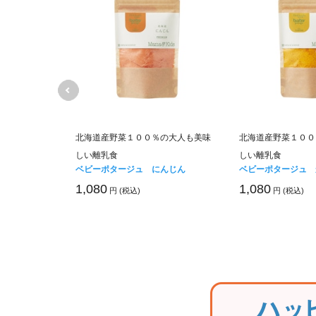
バイ菌・ウイ
北海道産野菜１００％の大人も美味
北海道産野菜１００
しい離乳食
しい離乳食
ジェル携帯カ
ベビーポタージュ にんじん
ベビーポタージュ 
1,080
1,080
円 (税込)
円 (税込)