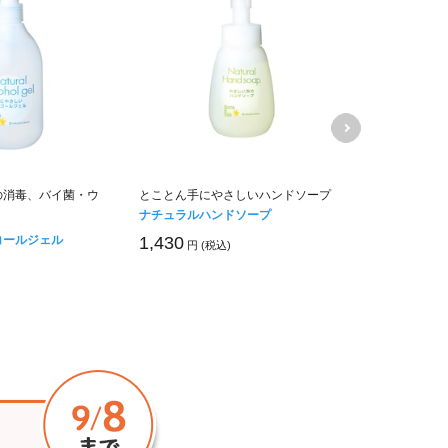
の消毒、バイ菌・ウ
とことん手にやさしいハンドソープ
ベビーの毎日
ナチュラルハンドソープ
ない乳状ロー
コールジェル
ベビーミルキ
1,430
円 (税込)
イズ
5,170
円 (税