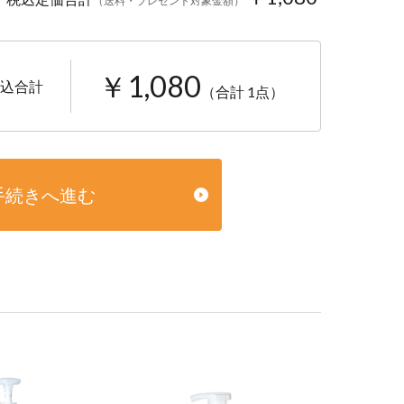
（送料・プレゼント対象金額）
￥1,080
込合計
（合計 1点）
手続きへ進む