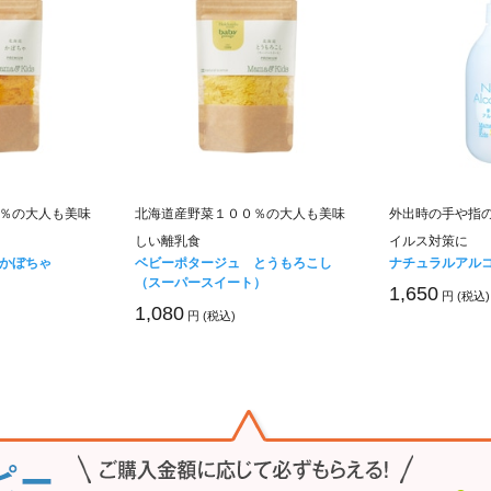
％の大人も美味
北海道産野菜１００％の大人も美味
外出時の手や指
しい離乳食
イルス対策に
かぼちゃ
ベビーポタージュ とうもろこし
ナチュラルアル
（スーパースイート）
1,650
円 (税込)
1,080
円 (税込)