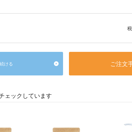
税
ご注文
続ける
チェックしています