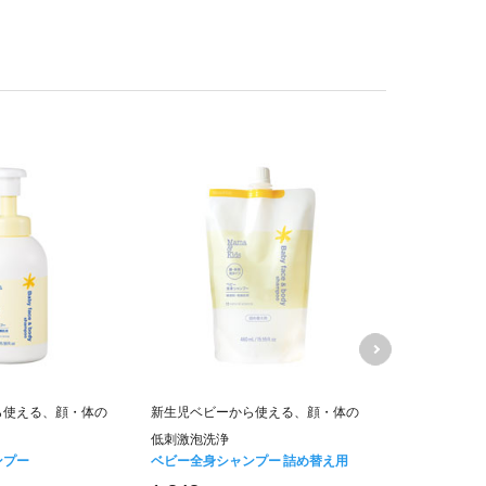
ママ＆キッズ
ら使える、顔・体の
新生児ベビーから使える、顔・体の
ムお得用&ミ
低刺激泡洗浄
キャンペーン価
ンプー
ベビー全身シャンプー 詰め替え用
6,840
円 (税