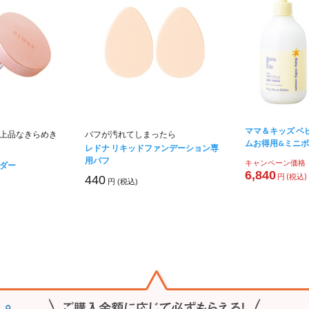
ママ＆キッズ ベ
上品なきらめき
パフが汚れてしまったら
ムお得用&ミニ
レドナ リキッドファンデーション専
用パフ
キャンペーン価格
ダー
6,840
円 (税込)
440
円 (税込)