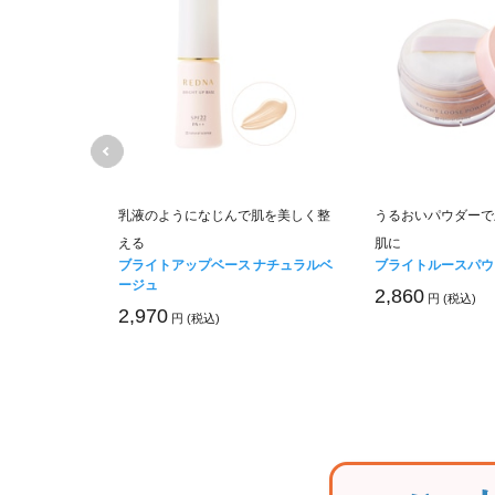
容量ポンプタイ
乳液のようになじんで肌を美しく整
うるおいパウダーで
える
肌に
ョンお得用&ミ
ブライトアップベース ナチュラルベ
ブライトルースパウ
ージュ
2,860
円 (税込)
2,970
円 (税込)