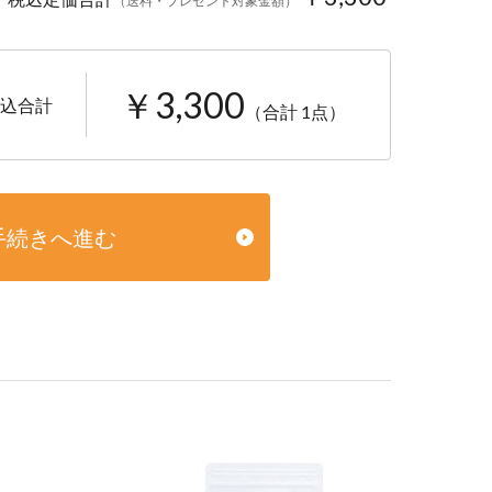
（送料・プレゼント対象金額）
￥3,300
込合計
（合計 1点）
手続きへ進む