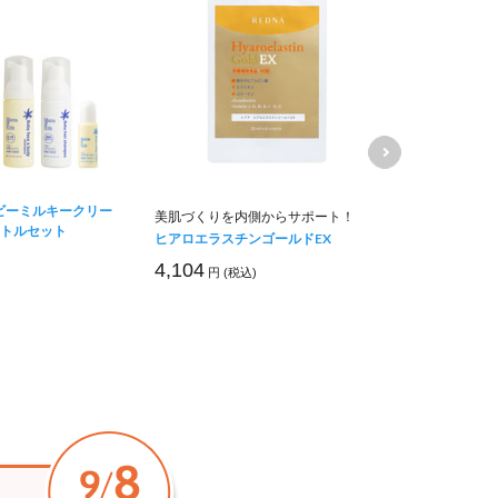
ビーミルキークリー
美肌づくりを内側からサポート！
透明感のある
ボトルセット
ヒアロエラスチンゴールドEX
おい美肌が一
モイストパウ
4,104
円 (税込)
オークル20
2,860
円 (税