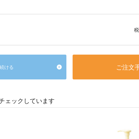
税
ご注文
続ける
チェックしています