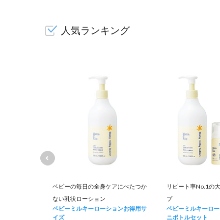
人気ランキング
て肌荒れを防
ベビーの毎日の全身ケアにべたつか
リピート率No.1の
ない乳状ローション
プ
ュナー お得用
ベビーミルキーローションお得用サ
ベビーミルキーロー
イズ
ニボトルセット