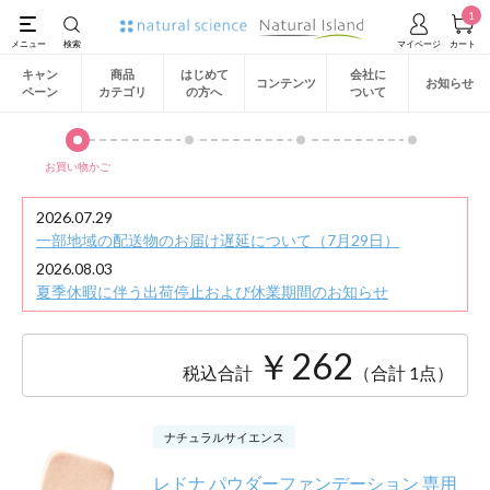
1
キャン
商品
はじめて
会社に
コンテンツ
お知らせ
ペーン
カテゴリ
の方へ
ついて
お買い物かご
2026.07.29
一部地域の配送物のお届け遅延について（7月29日）
2026.08.03
夏季休暇に伴う出荷停止および休業期間のお知らせ
￥262
税込合計
（合計 1点）
ナチュラルサイエンス
レドナ パウダーファンデーション 専用