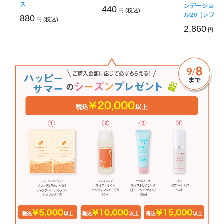
ス
ンデーション 
440
円 (税込)
ル20［レフィ
880
円 (税込)
2,860
円 (税