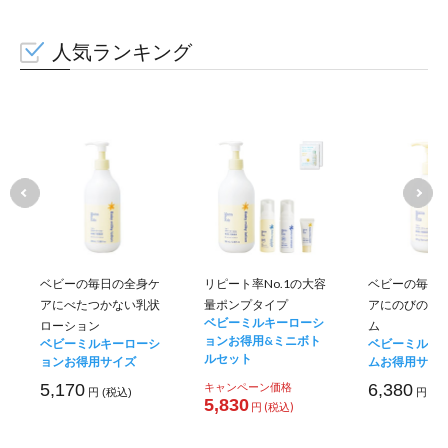
人気ランキング
ベビーの毎日の全身ケ
リピート率No.1の大容
ベビーの毎日
アにべたつかない乳状
量ポンプタイプ
アにのびのい
ベビーミルキーローシ
ローション
ム
ョンお得用&ミニボト
ベビーミルキーローシ
ベビーミルキ
ルセット
ョンお得用サイズ
ムお得用サイ
5,170
キャンペーン価格
6,380
円 (税込)
円 (税
5,830
円 (税込)