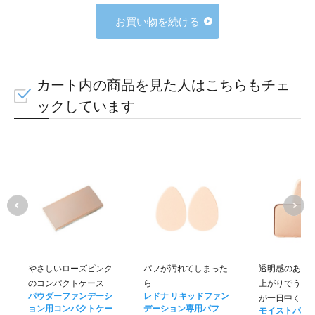
お買い物を続ける
カート内の商品を見た人はこちらもチェ
ックしています
やさしいローズピンク
パフが汚れてしまった
透明感のある
のコンパクトケース
ら
上がりでうる
パウダーファンデーシ
レドナ リキッドファン
が一日中くず
ョン用コンパクトケー
デーション専用パフ
モイストパウ