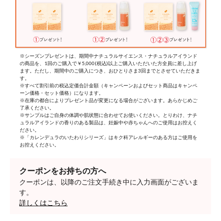
※シーズンプレゼントは、期間中ナチュラルサイエンス・ナチュラルアイランド
の商品を、1回のご購入で￥5,000(税込)以上ご購入いただいた方全員に差し上げ
ます。ただし、期間中のご購入につき、おひとりさま3回までとさせていただきま
す。
※すべて割引前の税込定価合計金額（キャンペーンおよびセット商品はキャンペ
ーン価格・セット価格）になります。
※在庫の都合によりプレゼント品が変更になる場合がございます。あらかじめご
了承ください。
※サンプルはご自身の体調や肌状態に合わせてお使いください。とりわけ、ナチ
ュラルアイランドの香りのある製品は、妊娠中や赤ちゃんへのご使用はお控えく
ださい。
※「カレンデュラのいたわりシリーズ」はキク科アレルギーのある方はご使用を
お控えください。
クーポンをお持ちの方へ
クーポンは、以降のご注文手続き中に入力画面がございま
す。
詳しくはこちら