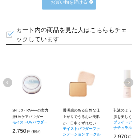
お買い物を続ける
カート内の商品を見た人はこちらもチェ
ックしています
SPF50・PA+++の実力
透明感のある自然な仕
乳液のように
派UVケアパウダー
上がりでうるおい美肌
肌を美しく整
モイストUVパウダー
ブライトアッ
が一日中くずれない
ナチュラルベ
モイストパウダーファ
2,750
円 (税込)
ンデーション オークル
2,970
円 (税