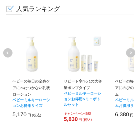
人気ランキング
ベビーの毎日の全身ケ
リピート率No.1の大容
ベビーの毎日
アにべたつかない乳状
量ポンプタイプ
アにのびのい
ベビーミルキーローシ
ローション
ム
ョンお得用&ミニボト
ベビーミルキーローシ
ベビーミルキ
ルセット
ョンお得用サイズ
ムお得用サイ
5,170
キャンペーン価格
6,380
円 (税込)
円 (税
5,830
円 (税込)