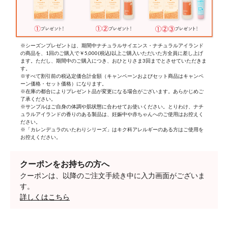
※シーズンプレゼントは、期間中ナチュラルサイエンス・ナチュラルアイランド
の商品を、1回のご購入で￥5,000(税込)以上ご購入いただいた方全員に差し上げ
ます。ただし、期間中のご購入につき、おひとりさま3回までとさせていただきま
す。
※すべて割引前の税込定価合計金額（キャンペーンおよびセット商品はキャンペ
ーン価格・セット価格）になります。
※在庫の都合によりプレゼント品が変更になる場合がございます。あらかじめご
了承ください。
※サンプルはご自身の体調や肌状態に合わせてお使いください。とりわけ、ナチ
ュラルアイランドの香りのある製品は、妊娠中や赤ちゃんへのご使用はお控えく
ださい。
※「カレンデュラのいたわりシリーズ」はキク科アレルギーのある方はご使用を
お控えください。
クーポンをお持ちの方へ
クーポンは、以降のご注文手続き中に入力画面がございま
す。
詳しくはこちら