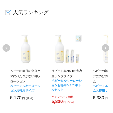
人気ランキング
ベビーの毎日の全身ケ
リピート率No.1の大容
ベビーの毎日
アにべたつかない乳状
量ポンプタイプ
アにのびのい
ベビーミルキーローシ
ローション
ム
ョンお得用&ミニボト
ベビーミルキーローシ
ベビーミルキ
ルセット
ョンお得用サイズ
ムお得用サイ
5,170
キャンペーン価格
6,380
円 (税込)
円 (税
5,830
円 (税込)