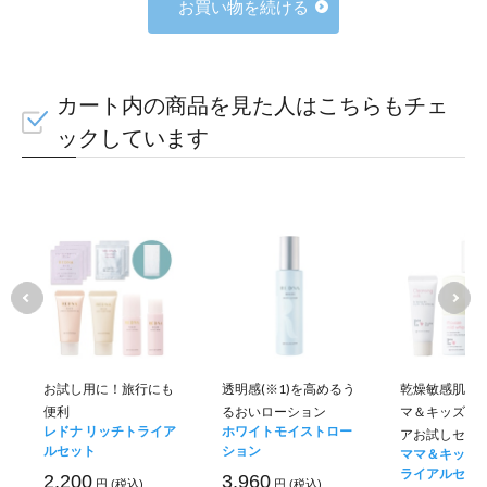
お買い物を続ける
カート内の商品を見た人はこちらもチェ
ックしています
お試し用に！旅行にも
透明感(※1)を高めるう
乾燥敏感肌の
便利
るおいローション
マ＆キッズフ
レドナ リッチトライア
ホワイトモイストロー
アお試しセッ
ルセット
ション
ママ＆キッズ 
ライアルセット
2,200
3,960
円 (税込)
円 (税込)