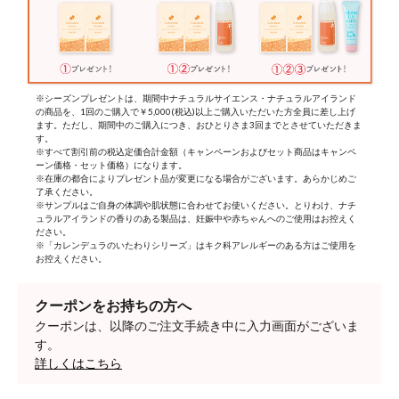
※シーズンプレゼントは、期間中ナチュラルサイエンス・ナチュラルアイランド
の商品を、1回のご購入で￥5,000(税込)以上ご購入いただいた方全員に差し上げ
ます。ただし、期間中のご購入につき、おひとりさま3回までとさせていただきま
す。
※すべて割引前の税込定価合計金額（キャンペーンおよびセット商品はキャンペ
ーン価格・セット価格）になります。
※在庫の都合によりプレゼント品が変更になる場合がございます。あらかじめご
了承ください。
※サンプルはご自身の体調や肌状態に合わせてお使いください。とりわけ、ナチ
ュラルアイランドの香りのある製品は、妊娠中や赤ちゃんへのご使用はお控えく
ださい。
※「カレンデュラのいたわりシリーズ」はキク科アレルギーのある方はご使用を
お控えください。
クーポンをお持ちの方へ
クーポンは、以降のご注文手続き中に入力画面がございま
す。
詳しくはこちら