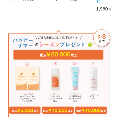
ト)
1,980
円 (税